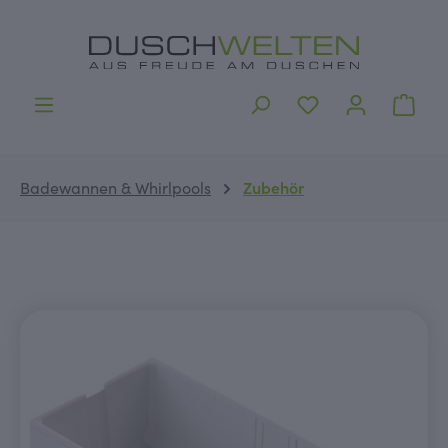
alt springen
Ware
Badewannen & Whirlpools
Zubehör
Bildergalerie überspringen