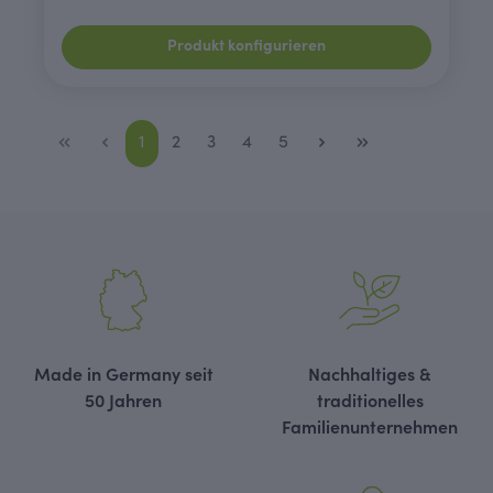
Produkt konfigurieren
Seite
Seite
Seite
Seite
Seite
1
2
3
4
5
Made in Germany seit
Nachhaltiges &
50 Jahren
traditionelles
Familienunternehmen