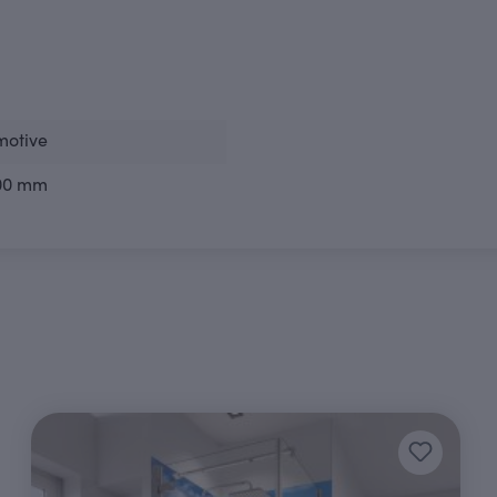
motive
00 mm