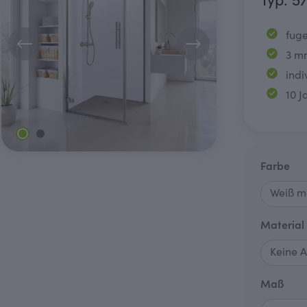
Typ: 5
fuge
3 m
indi
10 J
au
Farbe
Material
aus
Maß