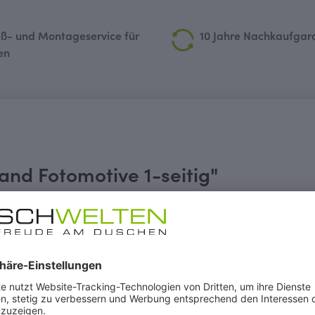
ß- und Montageservice für
10 Jahre Nachkaufgar
en
nd Fotomotive 1-seitig"
 bitte die Artikelnummer 5786563000203 (Maß 1000x2
iesenarbeiten