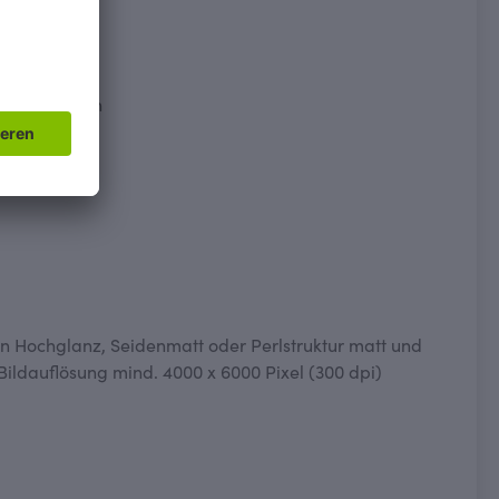
Küchenbereich
en Hochglanz, Seidenmatt oder Perlstruktur matt und
 Bildauflösung mind. 4000 x 6000 Pixel (300 dpi)