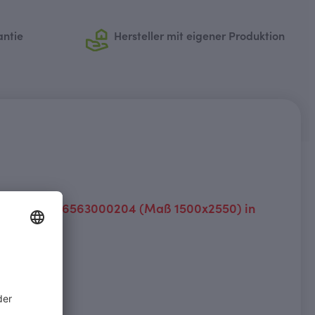
antie
Hersteller mit eigener Produktion
550) oder 5786563000204 (Maß 1500x2550) in