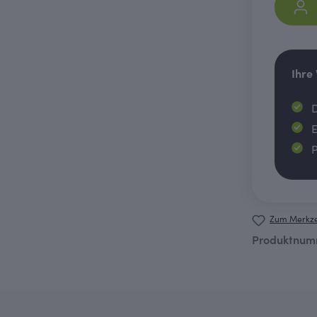
Ihre
D
E
P
Zum Merkze
Produktnum