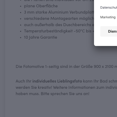
die Platten sind individuell vor Ort zuschneidbar
plane Oberfläche
3 mm starke Aluminium Verbundplatte mit einem
verschiedene Montagearten möglich: direkt auf d
auch außerhalb des Duschbereichs einsetzbar, z.
Temperaturbeständigkeit -50°C bis +80°C
10 Jahre Garantie
Die Fotomotive 1-seitig sind in der Größe 900 x 2100 
Auch Ihr
individuelles Lieblingsfoto
kann Ihr Bad sch
werden Sie kreativ! Weitere Informationen zum indivi
haben muss. Bitte sprechen Sie uns an!