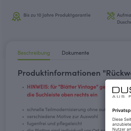
Bis zu 10 Jahre Produktgarantie
Aufma
Dusch
Beschreibung
Dokumente
Produktinformationen "Rückwa
HINWEIS: für "Blätter Vintage" geben Sie
die Suchleiste oben rechts ein
schnelle Teilmodernisierung ohne aufwendige Fl
verschiedene Motive zur Auswahl
fugenfrei und pflegeleicht