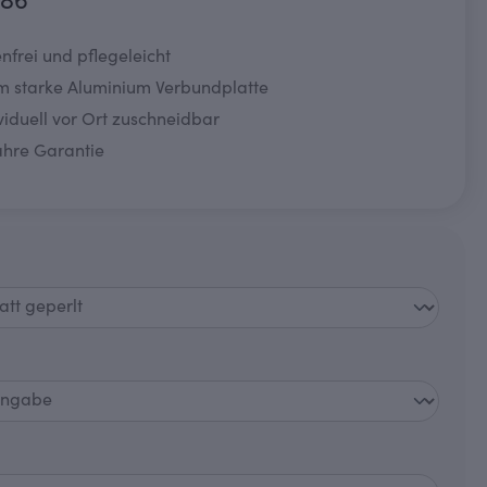
786
nfrei und pflegeleicht
m starke Aluminium Verbundplatte
viduell vor Ort zuschneidbar
ahre Garantie
swählen
auswählen
wählen