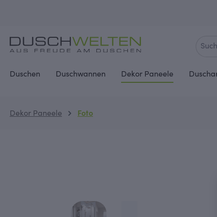
springen
Zur Hauptnavigation springen
Duschen
Duschwannen
Dekor Paneele
Duscha
Dekor Paneele
Foto
Bildergalerie überspringen