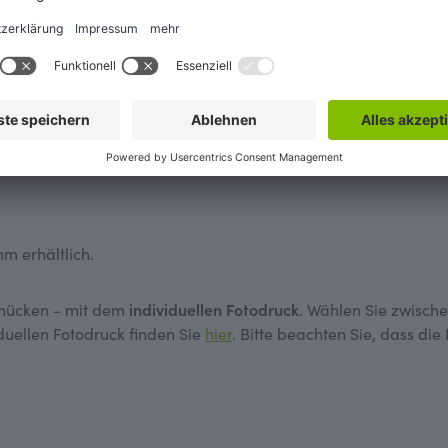
 Polyethylenkern
ie Fliese oder Putz oder auf grundierter Gipskartonplatte
B. als Akzent hinter einer Vorwandinstallation oder auch im 
mm erhältlich.
mücken - mit dem
individuellen Fotodruck
. Wählen Sie zwisch
duellen Fotodruck finden Sie
hier
. Bitte beachten Sie, dass die