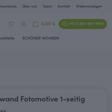
Downloads
Über uns
Team
Kontakt
Stellenanzeigen
Warenkorb enthält 0 Positione
0,00 €
+49 (0) 2631 8607 9980
satzteile
SCHÖNER WOHNEN
wand Fotomotive 1-seitig