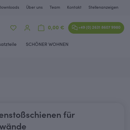
Downloads
Über uns
Team
Kontakt
Stellenanzeigen
Warenkorb enthält 0 Positione
0,00 €
+49 (0) 2631 8607 9980
satzteile
SCHÖNER WOHNEN
tenstoßschienen für
kwände