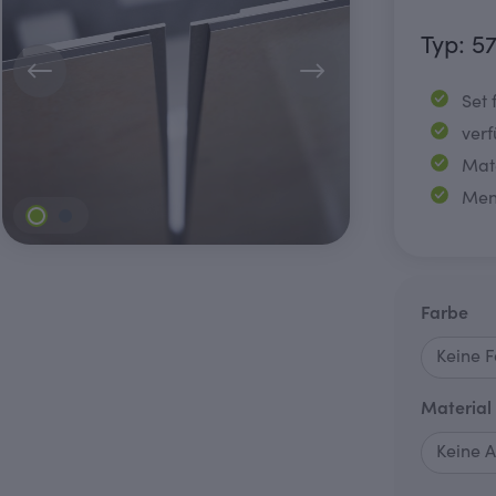
Typ: 5
Set
ver
Mat
Meng
au
Farbe
Material