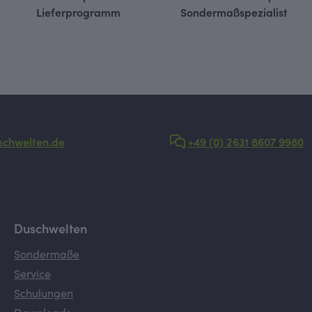
Lieferprogramm
Sondermaßspezialist
schwelten.de
+49 (0) 2631 8607 9980
Duschwelten
Sondermaße
Service
Schulungen