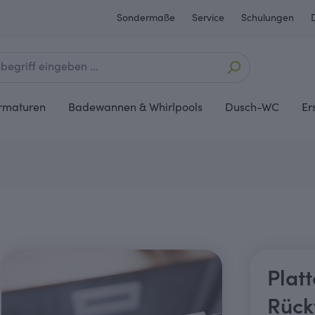
Sondermaße
Service
Schulungen
rmaturen
Badewannen & Whirlpools
Dusch-WC
Er
Plat
Rüc