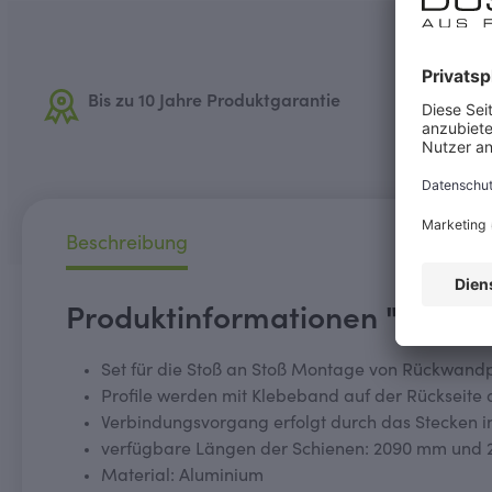
Bis zu 10 Jahre Produktgarantie
Aufma
Dusch
Beschreibung
Produktinformationen "Platte
Set für die Stoß an Stoß Montage von Rückwandp
Profile werden mit Klebeband auf der Rückseite 
Verbindungsvorgang erfolgt durch das Stecken in
verfügbare Längen der Schienen: 2090 mm und
Material: Aluminium