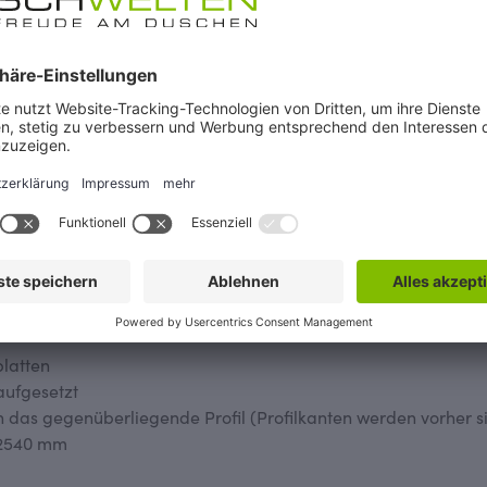
ß- und Montageservice für
10 Jahre Nachkaufgar
en
nstoßschienen für Rückwände"
latten
aufgesetzt
 das gegenüberliegende Profil (Profilkanten werden vorher sil
 2540 mm