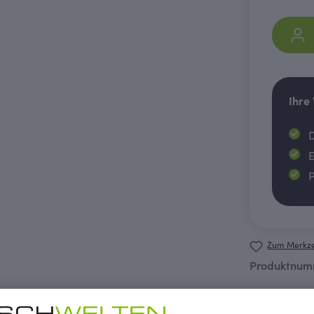
Ihre
D
E
P
Zum Merkze
Produktnum