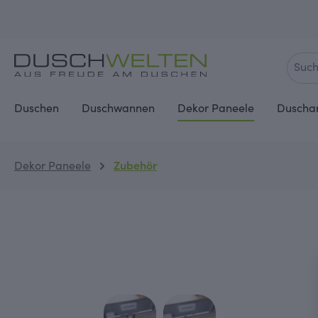
springen
Zur Hauptnavigation springen
Duschen
Duschwannen
Dekor Paneele
Duscha
Dekor Paneele
Zubehör
Bildergalerie überspringen