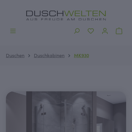
alt springen
Ware
Duschen
Duschkabinen
MK930
Bildergalerie überspringen