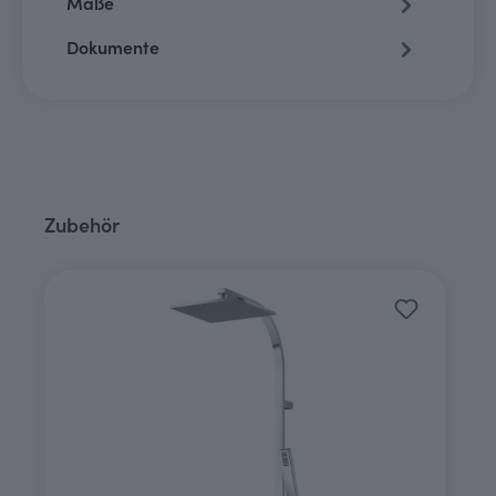
Maße
Dokumente
Produktgalerie überspringen
Zubehör