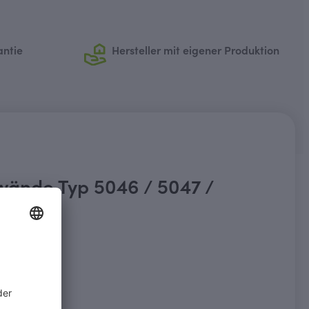
antie
Hersteller mit eigener Produktion
ände Typ 5046 / 5047 /