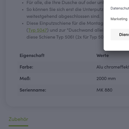
Für alle, die Ihre Dusche auf oder unter Putz mo
So können Sie sich erst die Unterputzschiene, so
weitestgehend abgeschlossen sind.
Diese Einputzschiene für die
Montage
auf oder u
(
Typ 5047
) und zur "Duschwand alleinstehend mit
diese Schiene Typ 5061 (2x für Typ 5050).
Eigenschaft
Werte
Farbe:
Alu chromeffek
Maß:
2000 mm
Serienname:
MK 880
Zubehör