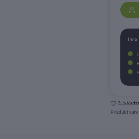
Ihre
D
E
P
Zum Merkze
Produktnum