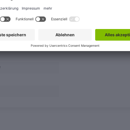
ntieren möchten, bieten wir einen Baukasten an:
wie ggfs. das Wandanschlussprofil bestellen, und ordern das G
nter Putz kann zur MK 880 "alleinstehenden Duschwand" (
Typ
 zusätzlicher Seitenwand" (
Typ 5050
) dazubestellt werden - 
t