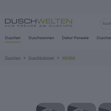
springen
Zur Hauptnavigation springen
Duschen
Duschwannen
Dekor Paneele
Duscha
Duschen
Duschkabinen
MK880
Bildergalerie überspringen