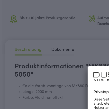
Bis zu 10 Jahre Produktgarantie
Aufma
Dusch
Beschreibung
Dokumente
Produktinformationen "MK880
5050"
für die Vorab-Montage von MK880 Duschwänden 
Länge: 2000 mm
Farbe: Alu chromeffekt