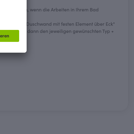
las erst dann, wenn die Arbeiten in Ihrem Bad
 5046
), zur "Duschwand mit festen Element über Eck"
bestellen Sie dann den jeweiligen gewünschten Typ +