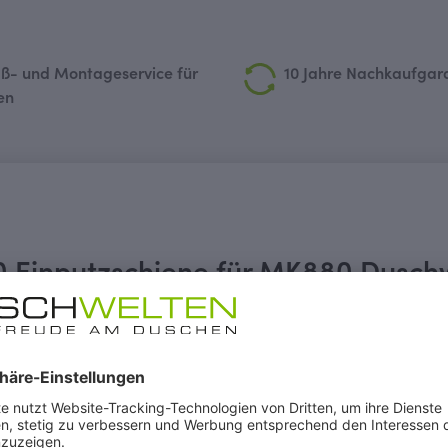
ß- und Montageservice für
10 Jahre Nachkaufgar
en
 Einputzschiene für MK880 Duschw
Typ 5046, Typ 5047, Typ 5050