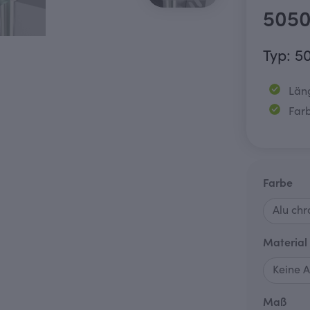
505
Typ: 5
Län
Farb
au
Farbe
Material
aus
Maß