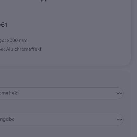
0
061
ge: 2000 mm
e: Alu chromeffekt
swählen
auswählen
wählen