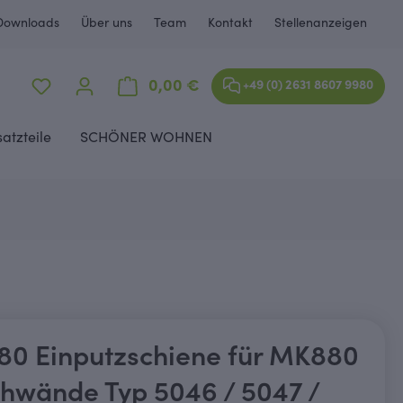
Downloads
Über uns
Team
Kontakt
Stellenanzeigen
Warenkorb enthält 0 Positione
0,00 €
+49 (0) 2631 8607 9980
satzteile
SCHÖNER WOHNEN
0 Einputzschiene für MK880
hwände Typ 5046 / 5047 /