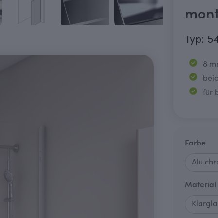
mont
Typ: 5
8 mm
beid
für
au
Farbe
Material