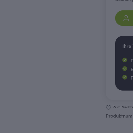
Ihre
D
E
P
Zum Merkze
Produktnum