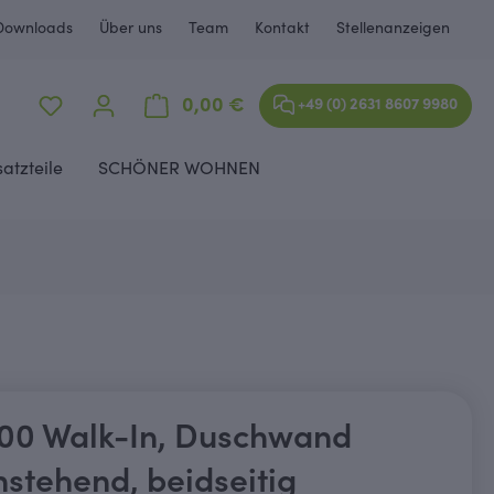
Downloads
Über uns
Team
Kontakt
Stellenanzeigen
Warenkorb enthält 0 Positione
0,00 €
+49 (0) 2631 8607 9980
satzteile
SCHÖNER WOHNEN
0 Walk-In, Duschwand
nstehend, beidseitig