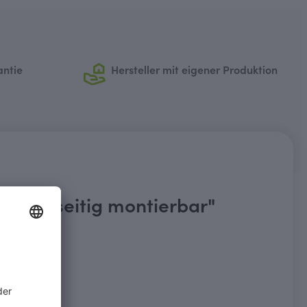
antie
Hersteller mit eigener Produktion
 beidseitig montierbar"