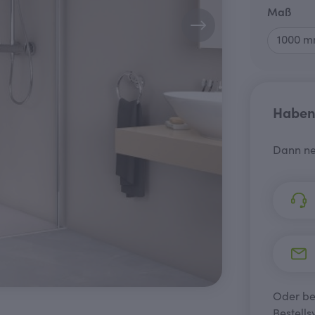
aus
Maß
Haben 
Dann ne
Oder bes
Bestells