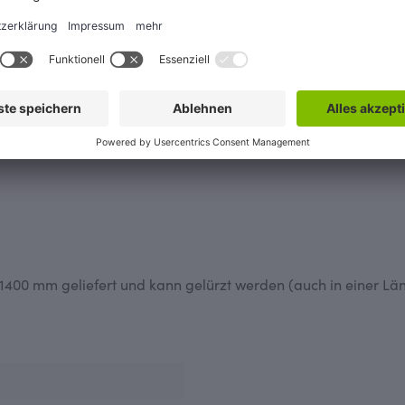
0 mm möglich
mm möglich
n 1400 mm geliefert und kann gelürzt werden (auch in einer Lä