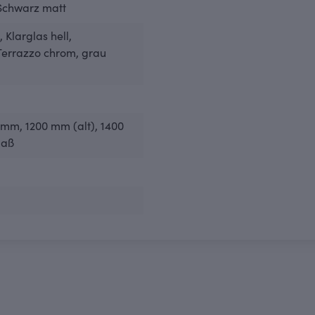
 Schwarz matt
, Klarglas hell
,
 Terrazzo chrom
, grau
0 mm
, 1200 mm (alt)
, 1400
maß