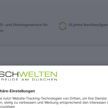
ß- und Montageservice für
10 Jahre Nachkaufgar
en
Walk-In, Duschwand alleinstehend,
ungen
t in Glasart Klarglas in den Größen 1000, 1200 und 1400 mm