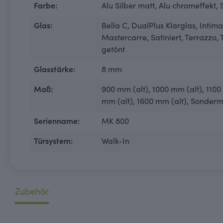
Farbe:
Alu Silber matt
, Alu chromeffekt
,
Glas:
Bella C
, DualPlus Klarglas
, Intima
Mastercarre
, Satiniert
, Terrazzo
,
getönt
Glasstärke:
8 mm
Maß:
900 mm (alt)
, 1000 mm (alt)
, 110
mm (alt)
, 1600 mm (alt)
, Sonder
Serienname:
MK 800
Türsystem:
Walk-In
Zubehör