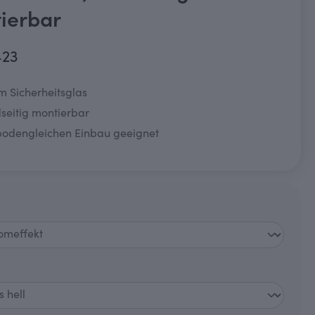
ierbar
423
 Sicherheitsglas
seitig montierbar
 bodengleichen Einbau geeignet
swählen
auswählen