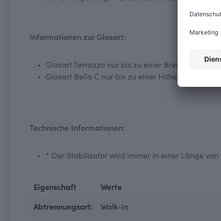
Informationen zur Glasart:
Glasart Terrazzo nur bis zu einer Breite von 140
Glasart Bella C nur bis zu einer Höhe von 2100 
Technische Informationen:
* Der Stabilisator wird immer in einer Länge vo
Eigenschaft
Werte
Abtrennungsart:
Walk-In