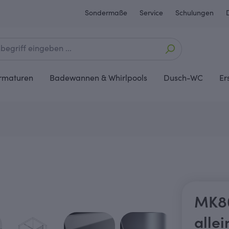
Sondermaße
Service
Schulungen
rmaturen
Badewannen & Whirlpools
Dusch-WC
Er
MK80
allei