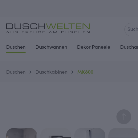
springen
Zur Hauptnavigation springen
Duschen
Duschwannen
Dekor Paneele
Duscha
Duschen
Duschkabinen
MK800
Bildergalerie überspringen