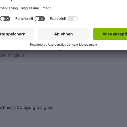
 Öffnen und Schließen der Türen
e bei allen Farbgruppen in hochglanz verchromt
den möglich
Satiniert
, Spiegelglas
, grau