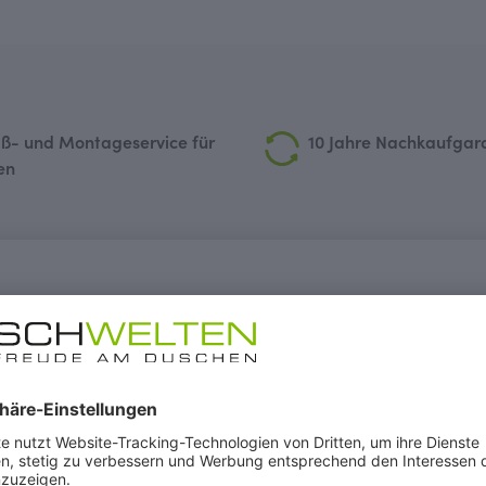
ß- und Montageservice für
10 Jahre Nachkaufgar
en
U-Kabine Drehtür mit Festteil un
ts:
Typ 5124
)