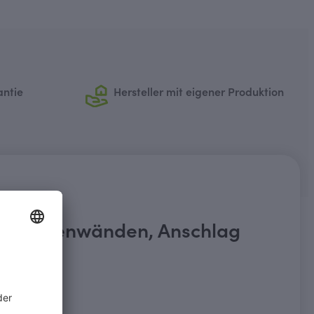
antie
Hersteller mit eigener Produktion
d 2 Seitenwänden, Anschlag