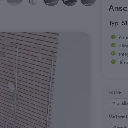
Ansc
Typ: 5
6 m
fili
int
Tür
au
Farbe
Material