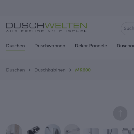
springen
Zur Hauptnavigation springen
Duschen
Duschwannen
Dekor Paneele
Duscha
Duschen
Duschkabinen
MK600
Bildergalerie überspringen