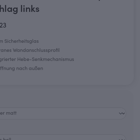
hlag links
123
m Sicherheitsglas
granes Wandanschlussprofil
egrierter Hebe-Senkmechanismus
öffnung nach außen
swählen
auswählen