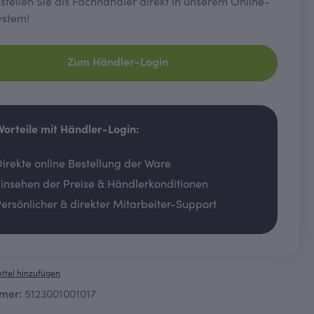
tellen Sie als Fachhändler direkt in unserem Online-
ystem!
Zum Händler-Login
 Vorteile mit Händler-Login:
irekte online Bestellung der Ware
insehen der Preise & Händlerkonditionen
ersönlicher & direkter Mitarbeiter-Support
ttel hinzufügen
mer:
5123001001017