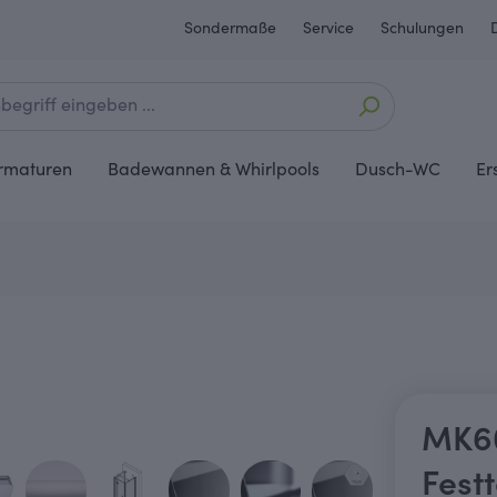
Sondermaße
Service
Schulungen
rmaturen
Badewannen & Whirlpools
Dusch-WC
Er
MK60
Fest