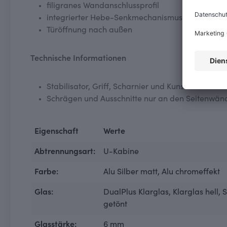
filigranes Wandanschlussprofil
integrierter Hebe-Senkmechanismus für leichtes
Türöffnung nach außen
Technische Informationen
Stabilisator, Griff, Scharnier und Kunststoffteil
Schrägen und Ausschnitte nur an den Seitenwän
Eigenschaft
Werte
Abtrennungsart:
U-Kabine
Farbe:
Alu Silber matt
, Alu chromeffekt
Glas:
DualPlus Klarglas
, Klarglas hell
, 
getönt
Glasstärke:
6 mm