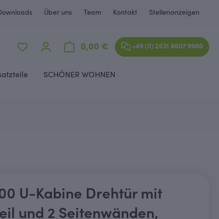
Downloads
Über uns
Team
Kontakt
Stellenanzeigen
Warenkorb enthält 0 Positione
0,00 €
+49 (0) 2631 8607 9980
satzteile
SCHÖNER WOHNEN
0 U-Kabine Drehtür mit
teil und 2 Seitenwänden,