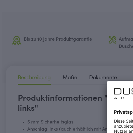
Bis zu 10 Jahre Produktgarantie
Aufma
Dusch
Beschreibung
Maße
Dokumente
Produktinformationen "MK600 
links"
6 mm Sicherheitsglas
Anschlag links (auch erhältlich mit Anschlag rech