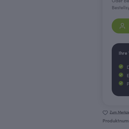
Oder bes
Bestells
Ihre
D
E
P
Zum Merkze
Produktnum