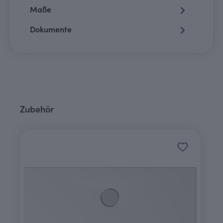
Maße
Dokumente
Produktgalerie überspringen
Zubehör