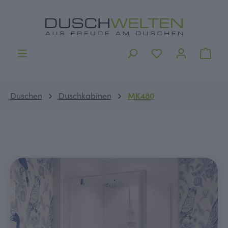
alt springen
Ware
Duschen
Duschkabinen
MK480
Bildergalerie überspringen