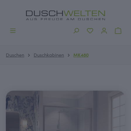
alt springen
Ware
Duschen
Duschkabinen
MK480
Bildergalerie überspringen