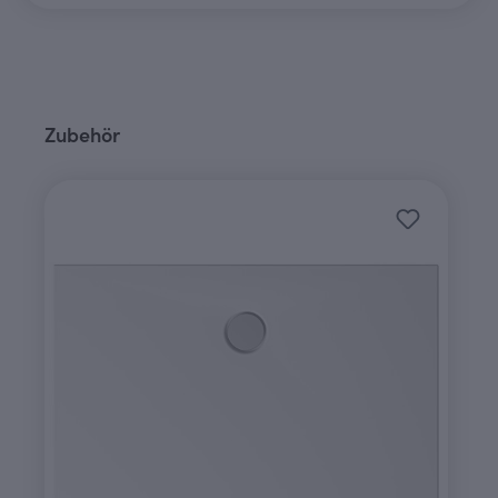
Produktgalerie überspringen
Zubehör