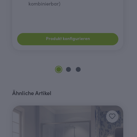
kombinierbar)
Produkt konfigurieren
Produktgalerie überspringen
Ähnliche Artikel