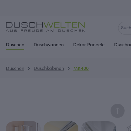
springen
Zur Hauptnavigation springen
Duschen
Duschwannen
Dekor Paneele
Duscha
Duschen
Duschkabinen
MK400
Bildergalerie überspringen