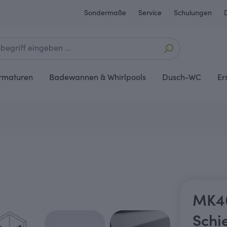
Sondermaße
Service
Schulungen
rmaturen
Badewannen & Whirlpools
Dusch-WC
Er
MK40
Schi