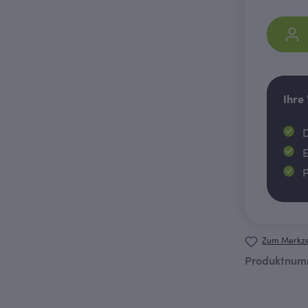
Ihre
D
E
P
Zum Merkze
Produktnum