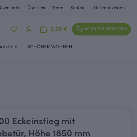
Downloads
Über uns
Team
Kontakt
Stellenanzeigen
Warenkorb enthält 0 Positione
0,00 €
+49 (0) 2631 8607 9980
satzteile
SCHÖNER WOHNEN
0 Eckeinstieg mit
ebetür, Höhe 1850 mm