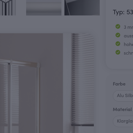
Typ: 5
3 m
aus
hoh
sch
au
Farbe
Material