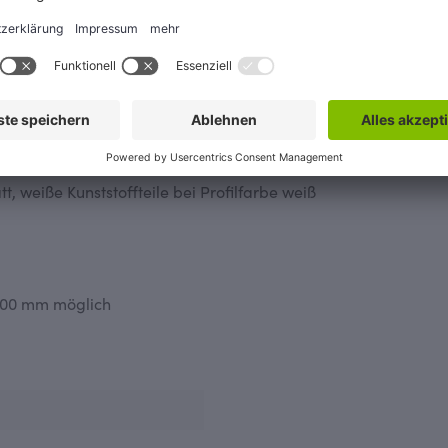
einfache Montage
t in der Glasart Klarglas in den Größen 700-800, 800-900, 800
tt, weiße Kunststoffteile bei Profilfarbe weiß
 1000 mm möglich