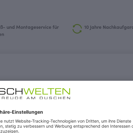
ß- und Montageservice für
10 Jahre Nachkaufgar
en
 Eckeinstieg mit Schiebetür, Höhe
:
Typ 5318
)
rstellbereich
le Reinigung