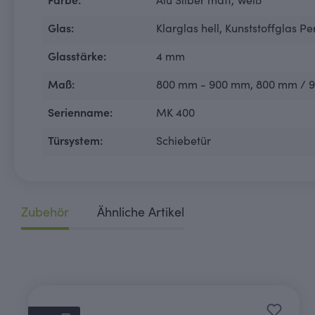
Farbe:
Alu Silber matt
, Weiß
Glas:
Klarglas hell
, Kunststoffglas Pe
Glasstärke:
4 mm
Maß:
800 mm - 900 mm
, 800 mm / 
Serienname:
MK 400
Türsystem:
Schiebetür
Zubehör
Ähnliche Artikel
Produktgalerie überspringen