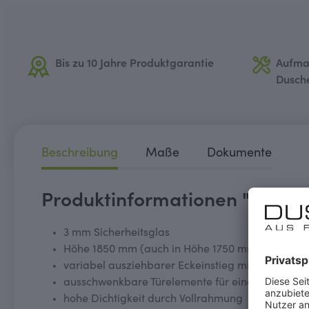
Bis zu 10 Jahre Produktgarantie
Aufma
Dusch
Beschreibung
Maße
Dokumente
Produktinformationen "MK400
3 mm Sicherheitsglas
Höhe 1850 mm (auch in Höhe 1750 mm erhältlich
variabel ausziehbarer Eckeinstieg mit großem Ve
ausschwenkbare Türelemente für eine komfortab
hohe Dichtigkeit durch Vollrahmung