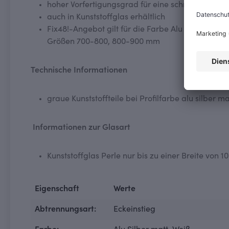
hoher Vorfertigungsgrad für eine schnelle und 
auch in Kunststoffglas erhältlich
Fix48!-Angebot gilt für die Farbe Alu silber mat
Größen 700-800, 800-900 mm
Technische Informationen
graue Kunststoffteile bei Profilfarbe alu silber ma
Informationen zur Glasart
Kunststoffglas Perle nur bis zu einer Breite von
Eigenschaft
Werte
Abtrennungsart:
Eckeinstieg