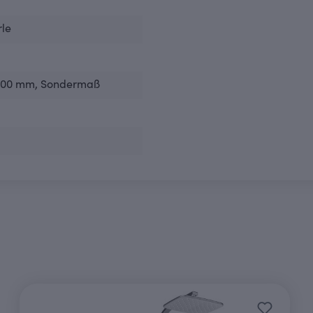
rle
900 mm
, Sondermaß