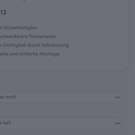
313
m Sicherheitsglas
schwenkbare Türelemente
e Dichtigkeit durch Vollrahmung
nelle und einfache Montage
swählen
auswählen