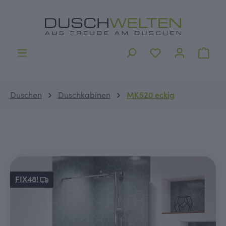
alt springen
Ware
Duschen
Duschkabinen
MK520 eckig
Bildergalerie überspringen
FIX48!