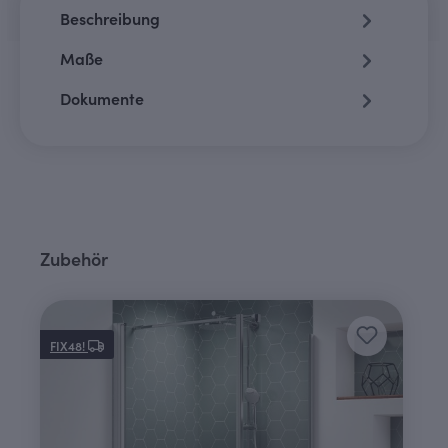
Beschreibung
Maße
Dokumente
Produktgalerie überspringen
Zubehör
FIX48!