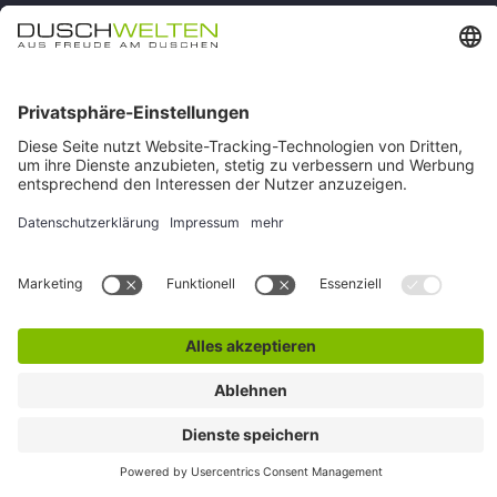
Vertrag widerrufen
Impressum
AGB
Versand & Zahlung
Widerruf
Rückgabe
Verhaltenskodex
Datenschutz
Cookie-Einstellungen
Alle Preise inkl. gesetzl. Mehrwertsteuer zzgl.
Versandkosten
und
ggf. Nachnahmegebühren, wenn nicht anders angegeben.
© duschwelten.de
Made by
mister bk!