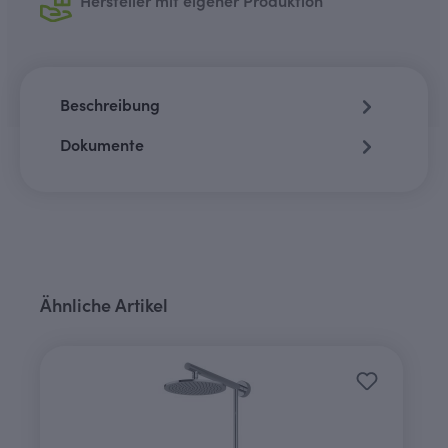
Hersteller mit eigener Produktion
Beschreibung
Dokumente
Produktgalerie überspringen
Ähnliche Artikel