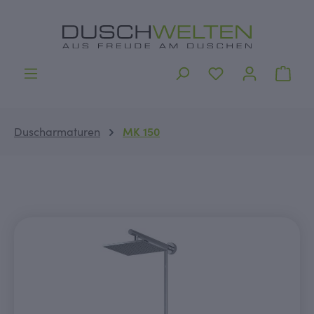
alt springen
Ware
Duscharmaturen
MK 150
Bildergalerie überspringen