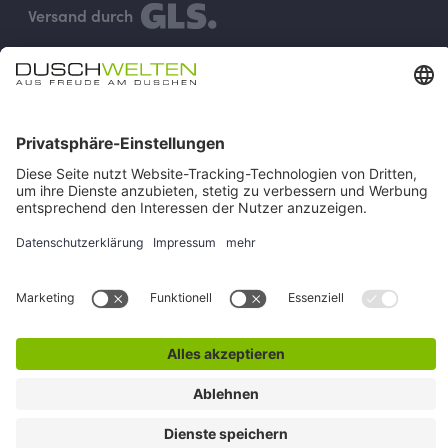
Versand durch
Vertrag widerrufen
Impressum
AGB
Versand & Zahlung
Widerruf
Rückgabe
Verhaltenskodex
Datenschutz
Cookie-Einstellungen
Alle Preise inkl. gesetzl. Mehrwertsteuer zzgl.
Versandkosten
und
ggf. Nachnahmegebühren, wenn nicht anders angegeben.
© duschwelten.de
Made by
mister bk!