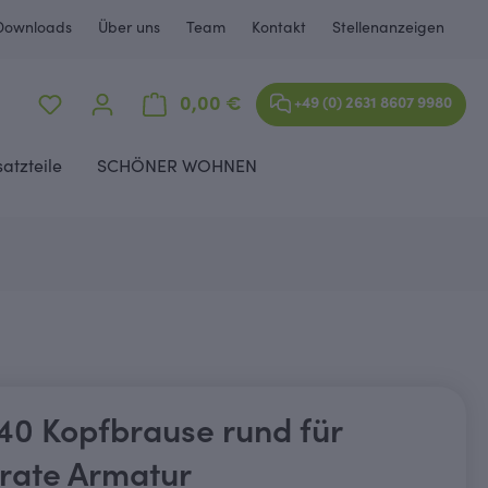
Downloads
Über uns
Team
Kontakt
Stellenanzeigen
Warenkorb enthält 0 Positione
0,00 €
+49 (0) 2631 8607 9980
satzteile
SCHÖNER WOHNEN
40 Kopfbrause rund für
rate Armatur