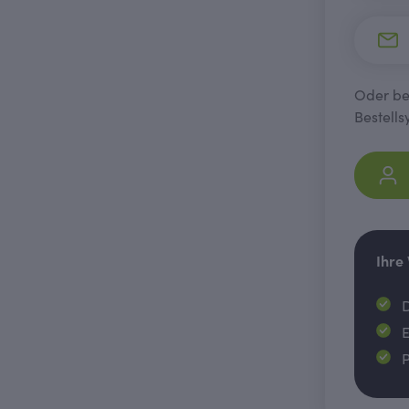
Oder bes
Bestells
Ihre
D
E
P