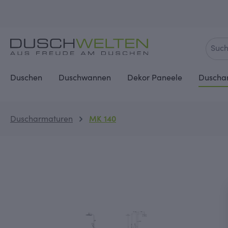
springen
Zur Hauptnavigation springen
Duschen
Duschwannen
Dekor Paneele
Duscha
Duscharmaturen
MK 140
Bildergalerie überspringen