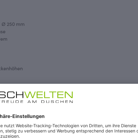
, Ø 250 mm
use
stem
eckenhöhen
erversorgung mit Druckspeicher gedacht.
reichende Leistung zu achten (ab 24 kW).