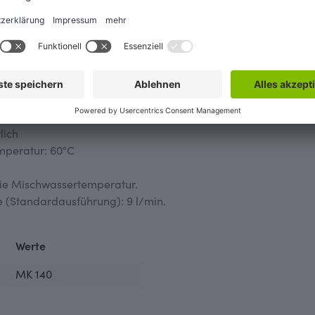
lich
mperatur: 60°C
die Mischwassertemperatur.
e (Standardausführung): 9 l/min.
Werte
MK 140