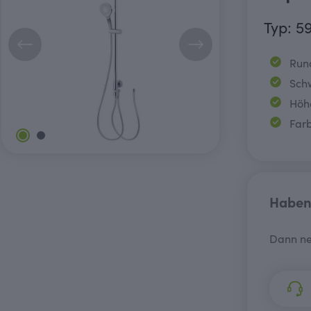
Typ: 5
Run
Sch
Höh
Far
Haben 
Dann ne