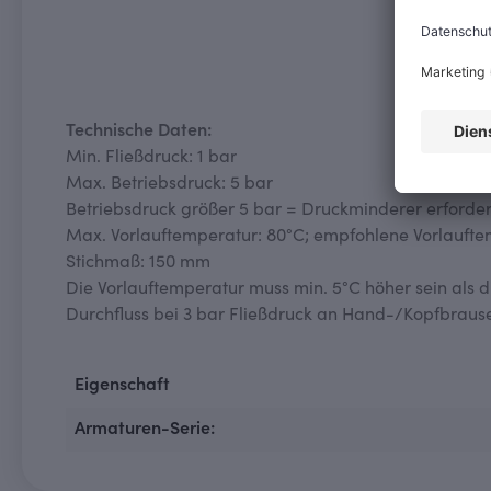
Technische Daten:
Min. Fließdruck: 1 bar
Max. Betriebsdruck: 5 bar
Betriebsdruck größer 5 bar = Druckminderer erforder
Max. Vorlauftemperatur: 80°C; empfohlene Vorlaufte
Stichmaß: 150 mm
Die Vorlauftemperatur muss min. 5°C höher sein als 
Durchfluss bei 3 bar Fließdruck an Hand-/Kopfbraus
Eigenschaft
Armaturen-Serie: