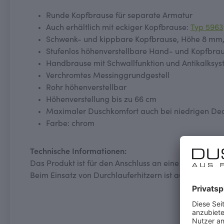
Runde Kopfbrause für separate Armatur
Auch erhältlich mit eckiger Kopfbrause:
Typ 5963
Schwenk- und kippbare Kopfbrause, Höhe 8 mm
Stufenlos höhenverstellbare Hand- und Kopfbra
Handbrause mit Schwallfunktion und Antikalksy
Verchromtes Messinggrundgestell
Rohr höhenverstellbar
Höhenverstellung bis zu 66 cm
Maximaler Duschkomfort auch bei niedrigen D
Farbe: chrom
Technische Informationen:
Das Produkt ist für den Anschluss an eine Warmwass
Beim Einsatz von Durchlauferhitzern ist auf eine aus