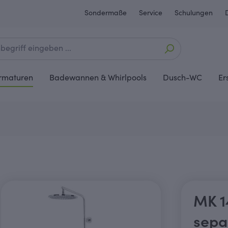
Sondermaße
Service
Schulungen
rmaturen
Badewannen & Whirlpools
Dusch-WC
Er
MK 1
sepa