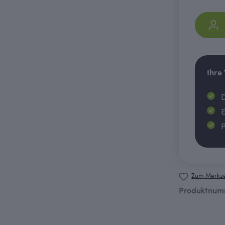
Ihre
D
E
P
Zum Merkze
Produktnum