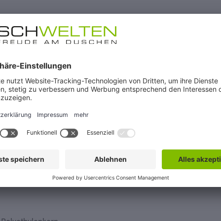
ß- und Montageservice für
10 Jahre Nachkaufgar
en
Paneel Seidenmatt Kupfer Metallic
iesenarbeiten