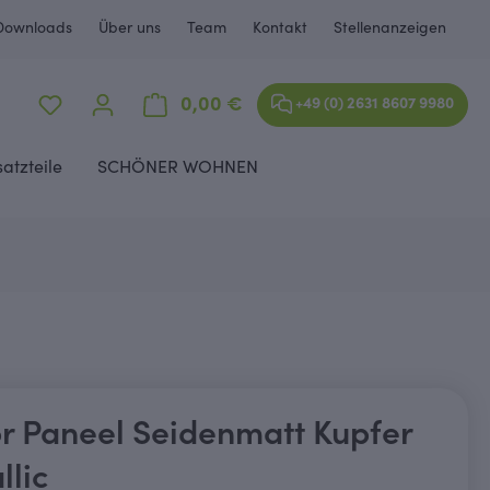
Downloads
Über uns
Team
Kontakt
Stellenanzeigen
Warenkorb enthält 0 Positione
0,00 €
+49 (0) 2631 8607 9980
satzteile
SCHÖNER WOHNEN
r Paneel Seidenmatt Kupfer
llic