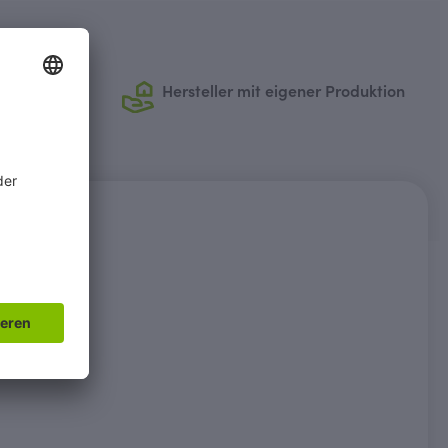
antie
Hersteller mit eigener Produktion
"