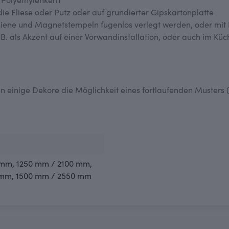
 Polyethylenkern
ie Fliese oder Putz oder auf grundierter Gipskartonplatte
iene und Magnetstempeln fugenlos verlegt werden, oder mit H
B. als Akzent auf einer Vorwandinstallation, oder auch im Kü
 einige Dekore die Möglichkeit eines fortlaufenden Musters (
 mm
, 1250 mm / 2100 mm
,
 mm
, 1500 mm / 2550 mm