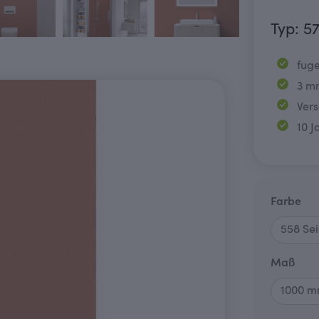
Typ: 5
fuge
3 m
Ver
10 J
au
Farbe
aus
Maß