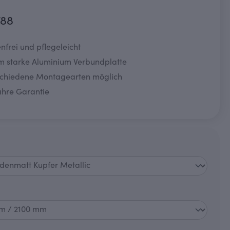
788
nfrei und pflegeleicht
m starke Aluminium Verbundplatte
schiedene Montagearten möglich
ahre Garantie
swählen
wählen