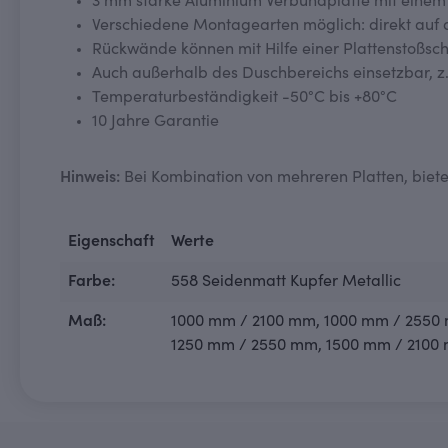
3 mm starke Aluminium Verbundplatte mit einem
Verschiedene Montagearten möglich: direkt auf d
Rückwände können mit Hilfe einer Plattenstoßsch
Auch außerhalb des Duschbereichs einsetzbar, z.
Temperaturbeständigkeit -50°C bis +80°C
10 Jahre Garantie
Hinweis:
Bei Kombination von mehreren Platten, bieten
Eigenschaft
Werte
Farbe:
558 Seidenmatt Kupfer Metallic
Maß:
1000 mm / 2100 mm
, 1000 mm / 2550
1250 mm / 2550 mm
, 1500 mm / 2100