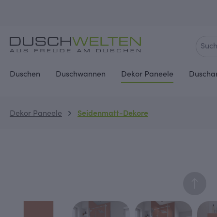
springen
Zur Hauptnavigation springen
Duschen
Duschwannen
Dekor Paneele
Duscha
Dekor Paneele
Seidenmatt-Dekore
Bildergalerie überspringen