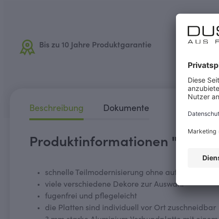
Bis zu 10 Jahre Produktgarantie
Aufma
Dusch
Beschreibung
Dokumente
Produktinformationen "Dekor 
schnelle Teilmodernisierung ohne aufwendige Fl
viele verschiedene Dekore zur Auswahl
fugenfrei und pflegeleicht
die Platten sind individuell vor Ort zuschneidbar