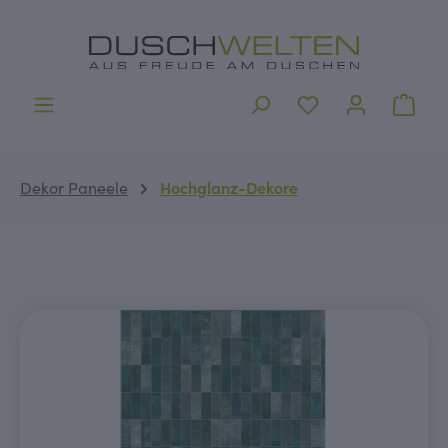
alt springen
Ware
Dekor Paneele
Hochglanz-Dekore
Bildergalerie überspringen