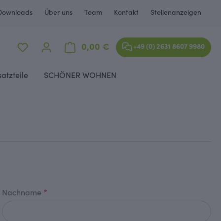
Downloads
Über uns
Team
Kontakt
Stellenanzeigen
Warenkorb enthält 0 Positione
0,00 €
+49 (0) 2631 8607 9980
satzteile
SCHÖNER WOHNEN
Nachname
*