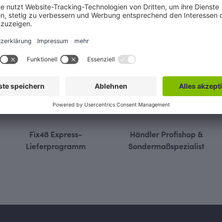
Die mit einem Stern (*) markierten Felder sind Pflichtfelder
Fix48 Express-
Händler Profishop &
Lieferprogramm
Sondermaßspezialist