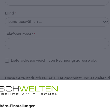
Land
*
Telefonnummer
*
Lieferadresse weicht von Rechnungsadresse ab.
Diese Seite ist durch reCAPTCHA geschützt und es gelten 
Datenschutz
Ich habe die
Datenschutzbestimmungen
zur Kenntnis 
einverstanden.
*